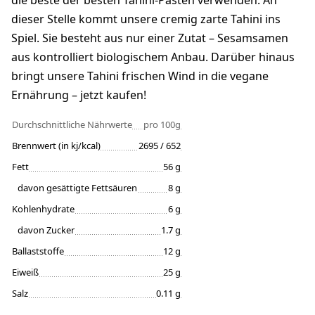
die beste der besten Tahini-Pasten verwenden. An
dieser Stelle kommt unsere cremig zarte Tahini ins
Spiel. Sie besteht aus nur einer Zutat – Sesamsamen
aus kontrolliert biologischem Anbau. Darüber hinaus
bringt unsere Tahini frischen Wind in die vegane
Ernährung – jetzt kaufen!
Durchschnittliche Nährwerte
pro 100g
Brennwert (in kj/kcal)
2695 / 652
Fett
56 g
davon gesättigte Fettsäuren
8 g
Kohlenhydrate
6 g
davon Zucker
1.7 g
Ballaststoffe
12 g
Eiweiß
25 g
Salz
0.11 g