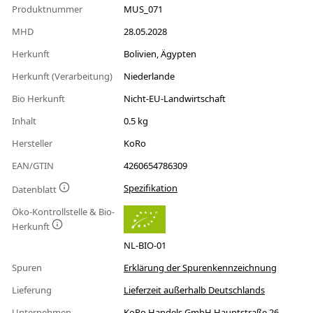
Produktnummer
MUS_071
MHD
28.05.2028
Herkunft
Bolivien, Ägypten
Herkunft (Verarbeitung)
Niederlande
Bio Herkunft
Nicht-EU-Landwirtschaft
Inhalt
0.5 kg
Hersteller
KoRo
EAN/GTIN
4260654786309
Spezifikation
Datenblatt
Öko-Kontrollstelle & Bio-
Herkunft
NL-BIO-01
Spuren
Erklärung der Spurenkennzeichnung
Lieferung
Lieferzeit außerhalb Deutschlands
Unternehmen
KoRo Handels GmbH Hauptstraße 26,