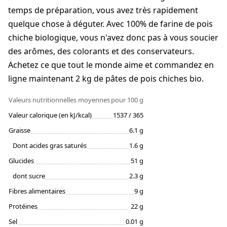
temps de préparation, vous avez très rapidement
quelque chose à déguter. Avec 100% de farine de pois
chiche biologique, vous n'avez donc pas à vous soucier
des arômes, des colorants et des conservateurs.
Achetez ce que tout le monde aime et commandez en
ligne maintenant 2 kg de pâtes de pois chiches bio.
Valeurs nutritionnelles moyennes
pour 100 g
Valeur calorique (en kJ/kcal)
1537 / 365
Graisse
6.1 g
Dont acides gras saturés
1.6 g
Glucides
51 g
dont sucre
2.3 g
Fibres alimentaires
9 g
Protéines
22 g
Sel
0.01 g