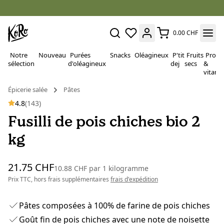
0.00 CHF
Notre
Nouveau
Purées
Snacks
Oléagineux
P'tit
Fruits
Proté
sélection
d'oléagineux
dej
secs
&
vitami
Épicerie salée
Pâtes
4.8
(143)
Fusilli de pois chiches bio 2
kg
21.75 CHF
10.88 CHF
par
1 kilogramme
Prix TTC, hors frais supplémentaires
frais d'expédition
Pâtes composées à 100% de farine de pois chiches
Goût fin de pois chiches avec une note de noisette