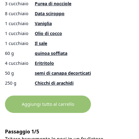
3 cucchiaio
Purea di nocciole
8 cucchiaio
Data sciroppo
1 cucchiaio
Vaniglia
1 cucchiaio
Olio di cocco
1 cucchiaio
Il sale
60 g
quinoa soffiata
4 cucchiaio
Eritritolo
50 g
semi di canapa decorticati
250 g
Chicchi di arachidi
Aggiungi tutto al carrello
Passaggio 1/5
Tritare brevemente le noci in un frullatore.