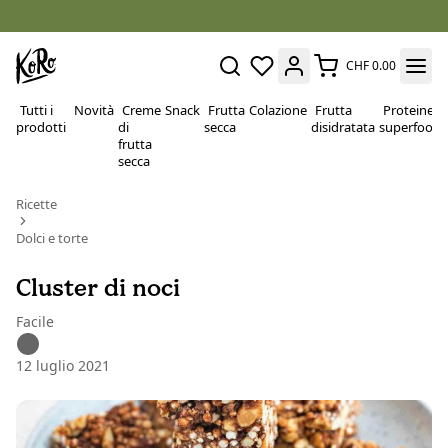
CHF 0.00
Tutti i
Novità
Creme
Snack
Frutta
Colazione
Frutta
Proteine e
prodotti
di
secca
disidratata
superfood
frutta
secca
Ricette
Dolci e torte
Cluster di noci
Facile
12 luglio 2021