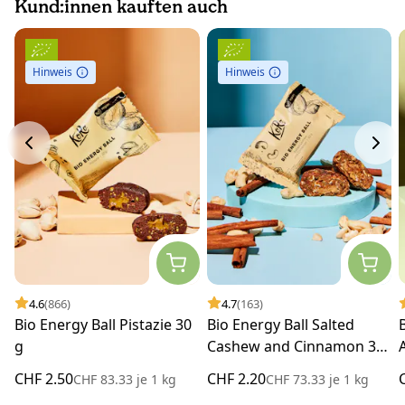
Kund:innen kauften auch
Hinweis
Hinweis
4.6
(866)
4.7
(163)
Bio Energy Ball Pistazie 30
Bio Energy Ball Salted
g
Cashew and Cinnamon 30
g
CHF 2.50
CHF 2.20
CHF 83.33
je
1 kg
CHF 73.33
je
1 kg