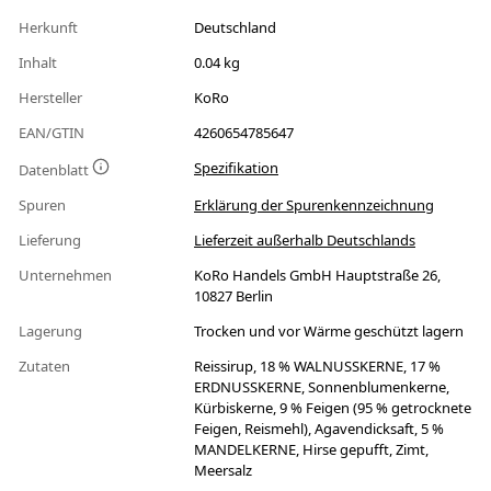
Herkunft
Deutschland
Inhalt
0.04 kg
Hersteller
KoRo
EAN/GTIN
4260654785647
Spezifikation
Datenblatt
Spuren
Erklärung der Spurenkennzeichnung
Lieferung
Lieferzeit außerhalb Deutschlands
Unternehmen
KoRo Handels GmbH Hauptstraße 26,
10827 Berlin
Lagerung
Trocken und vor Wärme geschützt lagern
Zutaten
Reissirup, 18 % WALNUSSKERNE, 17 %
ERDNUSSKERNE, Sonnenblumenkerne,
Kürbiskerne, 9 % Feigen (95 % getrocknete
Feigen, Reismehl), Agavendicksaft, 5 %
MANDELKERNE, Hirse gepufft, Zimt,
Meersalz