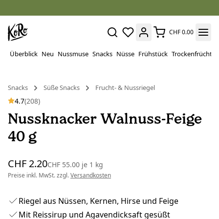
CHF 0.00
Überblick
Neu
Nussmuse
Snacks
Nüsse
Frühstück
Trockenfrüchte
Snacks
Süße Snacks
Frucht- & Nussriegel
4.7
(208)
Nussknacker Walnuss-Feige
40 g
CHF 2.20
CHF 55.00
je
1 kg
Preise inkl. MwSt. zzgl.
Versandkosten
Riegel aus Nüssen, Kernen, Hirse und Feige
Mit Reissirup und Agavendicksaft gesüßt