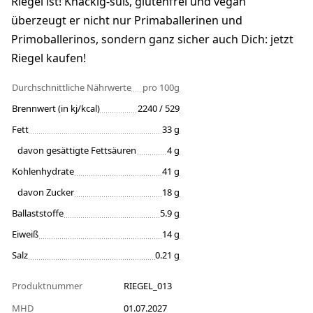
Riegel ist! Knackig-süß, glutenfrei und vegan
überzeugt er nicht nur Primaballerinen und
Primoballerinos, sondern ganz sicher auch Dich: jetzt
Riegel kaufen!
Durchschnittliche Nährwerte
pro 100g
Brennwert (in kj/kcal)
2240 / 529
Fett
33 g
davon gesättigte Fettsäuren
4 g
Kohlenhydrate
41 g
davon Zucker
18 g
Ballaststoffe
5.9 g
Eiweiß
14 g
Salz
0.21 g
Produktnummer
RIEGEL_013
MHD
01.07.2027