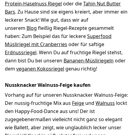
Protein-Haselnuss Riegel
oder die
Tahin Nut Butter
Bars
. Zu Hause sind sie eigens kreiert, aber immer ein
leckerer Snack! Wie gut, dass wir auf
unserem
Blog
fleißig Riegel-Rezepte gesammelt
haben: Zum Beispiel das für leckere
Superfood
Müsliriegel mit Cranberries
oder für saftige
Erdnussriegel
. Wenn Du auf fruchtige Riegel stehst,
dann bist Du bei unseren
Bananen-Müsliriegeln
oder
dem
veganen Kokosriegel
genau richtig!
Nussknacker Walnuss-Feige kaufen
Vorhang auf für unseren Nussknacker Walnuss-Feige:
Der nussig-fruchtige Mix aus
Feige
und
Walnuss
lockt
den Happy-Food-Dance aus uns! Der ist
zugegebenermaßen vielleicht nicht ganz so elegant
wie Ballett, aber zeigt, wie unglaublich lecker unser