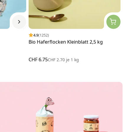
4.9
(1252)
4.
Bio Haferflocken Kleinblatt 2,5 kg
Bio
CHF 6.75
CHF
CHF 2.70
je
1 kg