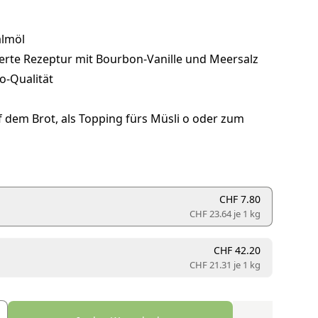
lmöl
erte Rezeptur mit Bourbon-Vanille und Meersalz
o-Qualität
f dem Brot, als Topping fürs Müsli o oder zum
CHF 7.80
CHF 23.64 je
1 kg
CHF 42.20
CHF 21.31 je
1 kg