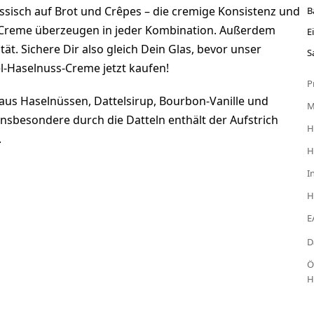
ssisch auf Brot und Crêpes – die cremige Konsistenz und
B
s-Creme überzeugen in jeder Kombination. Außerdem
E
t. Sichere Dir also gleich Dein Glas, bevor unser
S
el-Haselnuss-Creme jetzt kaufen!
P
aus Haselnüssen, Dattelsirup, Bourbon-Vanille und
 Insbesondere durch die Datteln enthält der Aufstrich
H
.
H
I
H
E
D
Ö
H