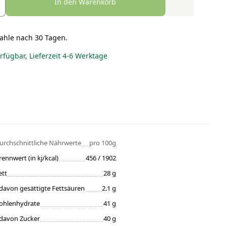
In den Warenkorb
ahle nach 30 Tagen.
erfügbar, Lieferzeit 4-6 Werktage
urchschnittliche Nährwerte
pro 100g
rennwert (in kj/kcal)
456 / 1902
ett
28 g
davon gesättigte Fettsäuren
2.1 g
ohlenhydrate
41 g
davon Zucker
40 g