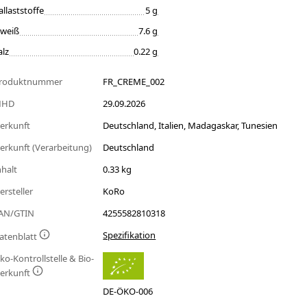
allaststoffe
5 g
iweiß
7.6 g
alz
0.22 g
roduktnummer
FR_CREME_002
MHD
29.09.2026
erkunft
Deutschland, Italien, Madagaskar, Tunesien
erkunft (Verarbeitung)
Deutschland
nhalt
0.33 kg
ersteller
KoRo
AN/GTIN
4255582810318
Spezifikation
atenblatt
ko-Kontrollstelle & Bio-
erkunft
DE-ÖKO-006