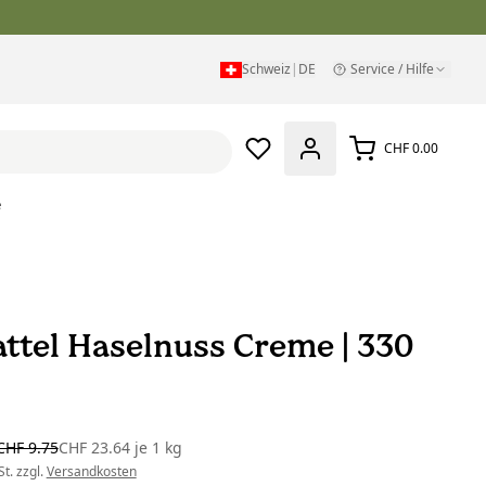
Schweiz
|
DE
Service / Hilfe
CHF 0.00
e
attel Haselnuss Creme | 330
CHF 9.75
CHF 23.64
je
1 kg
t. zzgl.
Versandkosten