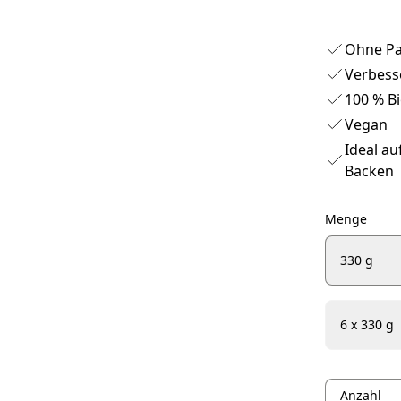
Ohne Pa
Verbess
100 % Bi
Vegan
Ideal au
Backen
Menge
330 g
6 x 330 g
Anzahl