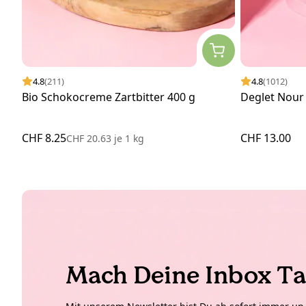
4.8
(211)
4.8
(1012)
Bio Schokocreme Zartbitter 400 g
Deglet Nour 
CHF 8.25
CHF 13.00
CHF 20.63
je
1 kg
Mach Deine Inbox Ta