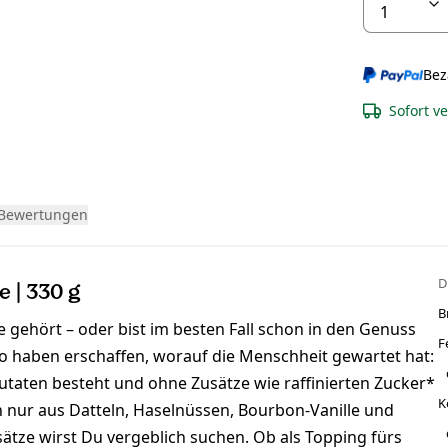
Bez
Sofort v
Bewertungen
D
 | 330 g
B
 gehört – oder bist im besten Fall schon in den Genuss
F
haben erschaffen, worauf die Menschheit gewartet hat:
Zutaten besteht und ohne Zusätze wie raffinierten Zucker*
K
 nur aus Datteln, Haselnüssen, Bourbon-Vanille und
sätze wirst Du vergeblich suchen. Ob als Topping fürs