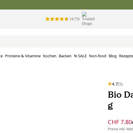
(4.73)
te
Proteine ​​& Vitamine
Kochen
Backen
% SALE
Non-food
Blog
Rezept
4.7
(5)
Bio D
g
CHF 7.80
Preise inkl. MwS