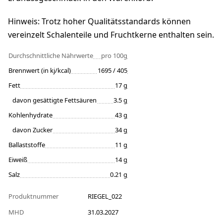
Hinweis: Trotz hoher Qualitätsstandards können
vereinzelt Schalenteile und Fruchtkerne enthalten sein.
Durchschnittliche Nährwerte
pro 100g
Brennwert (in kj/kcal)
1695 / 405
Fett
17 g
davon gesättigte Fettsäuren
3.5 g
Kohlenhydrate
43 g
davon Zucker
34 g
Ballaststoffe
11 g
Eiweiß
14 g
Salz
0.21 g
Produktnummer
RIEGEL_022
MHD
31.03.2027