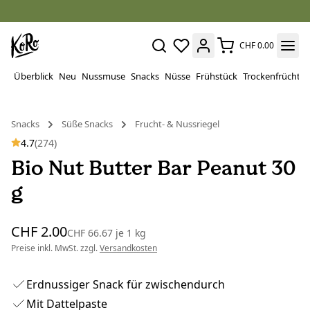
CHF 0.00
Überblick
Neu
Nussmuse
Snacks
Nüsse
Frühstück
Trockenfrüchte
Snacks
Süße Snacks
Frucht- & Nussriegel
4.7
(274)
Bio Nut Butter Bar Peanut 30
g
CHF 2.00
CHF 66.67
je
1 kg
Preise inkl. MwSt. zzgl.
Versandkosten
Erdnussiger Snack für zwischendurch
Mit Dattelpaste