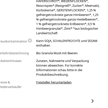
HAFERSCHROT*, WEIZENFLOCKEN*,
Reiscrispies* (Reisgrieß*, Zucker*, Meersalz),
Kürbiskerne*, GERSTENFLOCKEN*, 1,25 %
gefriergetrocknete ganze Himbeeren*, 1,25
% gefriergetrocknete ganze Heidelbeeren*,
1 % gefriergetrocknete Erdbeeren*, 0,5 %
Himbeergranulat*, Zimt* *aus biologischer
Landwirtschaft
Kann SOJA, SCHALENFRÜCHTE und SESAM
reuzkontamination
enthalten
erkehrsbezeichnung
Bio Granola Müsli mit Beeren
tikettenhinweis
Zutaten, Nährwerte und Verpackung
können abweichen. Für korrekte
Informationen schau bitte in die
Produktbeschreibung.
resse &
Freisteller herunterladen
iederverkäufer