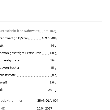
urchschnittliche Nährwerte
pro 100g
rennwert (in kj/kcal)
1697 / 404
ett
14 g
davon gesättigte Fettsäuren
1.8 g
ohlenhydrate
56 g
davon Zucker
15 g
allaststoffe
8 g
iweiß
9.6 g
alz
0.01 g
roduktnummer
GRANOLA_004
MHD
26.04.2027