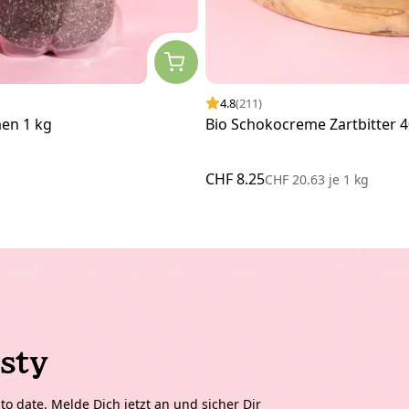
4.8
(211)
men 1 kg
Bio Schokocreme Zartbitter 4
CHF 8.25
CHF 20.63
je
1 kg
sty
o date. Melde Dich jetzt an und sicher Dir