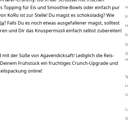
als Topping für Eis und Smoothie-Bowls oder einfach pur
H
n KoRo ist zur Stelle! Du magst es schokoladig? Wie
I
la
? Falls Du es noch etwas ausgefallener magst, solltest
H
en und Dir das Knuspermüsli einfach selbst zubereiten!
E
D
Ö
mit der Süße von Agavendicksaft! Lediglich die Reis-
H
se Deinem Frühstück ein fruchtiges Crunch-Upgrade und
teilspackung online!
S
L
U
L
Z