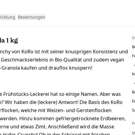
wicklung
Bewertungen
D
a 1 kg
B
unchy von KoRo ist mit seiner knusprigen Konsistenz und
F
 Geschmackserlebnis in Bio-Qualität und zudem vegan
ren-Granola kaufen und drauflos knuspern!
K
B
e Frühstücks-Leckerei hat so einige Namen. Aber was
E
? Wir haben die (leckere) Antwort! Die Basis des KoRo
flocken, welche mit Weizen- und Gerstenflocken
S
werden. Hinzu kommen gefriergetrocknete Erdbeeren,
P
erne und etwas Zimt. Anschließend wird die Masse
en-Hafer-Crunchy! Ob in der Schüssel mit frischen