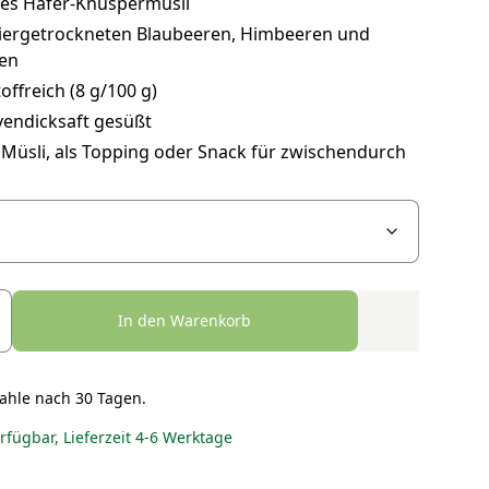
ges Hafer-Knuspermüsli
riergetrockneten Blaubeeren, Himbeeren und
en
toffreich (8 g/100 g)
vendicksaft gesüßt
 Müsli, als Topping oder Snack für zwischendurch
In den Warenkorb
ahle nach 30 Tagen.
erfügbar, Lieferzeit 4-6 Werktage