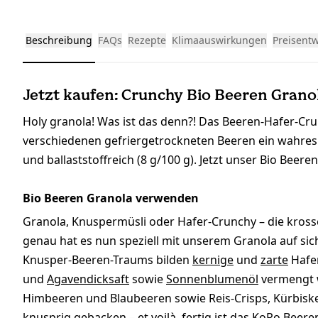
Beschreibung
FAQs
Rezepte
Klimaauswirkungen
Preisent
Jetzt kaufen: Crunchy Bio Beeren Granol
Holy granola! Was ist das denn?! Das Beeren-Hafer-Cr
verschiedenen gefriergetrockneten Beeren ein wahres
und ballaststoffreich (8 g/100 g). Jetzt unser Bio Bee
Bio Beeren Granola verwenden
Granola, Knuspermüsli oder Hafer-Crunchy – die kross
genau hat es nun speziell mit unserem Granola auf sich
Knusper-Beeren-Traums bilden
kernige
und
zarte
Hafer
und
Agavendicksaft
sowie
Sonnenblumenöl
vermengt 
Himbeeren und Blaubeeren sowie Reis-Crisps, Kürbisk
knusprig gebacken – et voilà, fertig ist das KoRo Beer