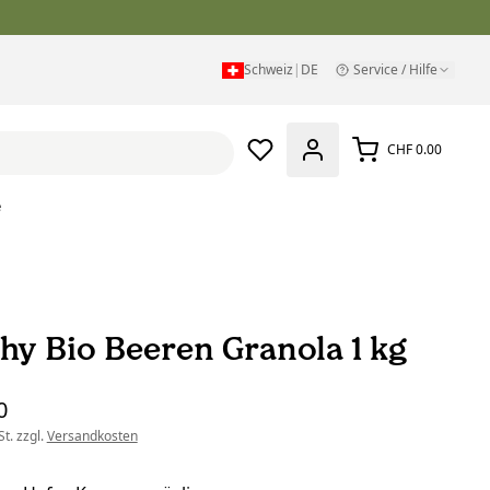
Schweiz
|
DE
Service / Hilfe
CHF 0.00
e
hy Bio Beeren Granola 1 kg
0
t. zzgl.
Versandkosten