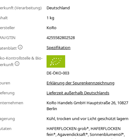
erkunft (Verarbeitung)
Deutschland
nhalt
1 kg
ersteller
KoRo
AN/GTIN
4255582802528
Spezifikation
atenblatt
ko-Kontrollstelle & Bio-
erkunft
DE-ÖKO-003
puren
Erklärung der Spurenkennzeichnung
ieferung
Lieferzeit außerhalb Deutschlands
nternehmen
KoRo Handels GmbH Hauptstraße 26, 10827
Berlin
agerung
Kühl, trocken und vor Licht geschützt lagern
utaten
HAFERFLOCKEN grob*, HAFERFLOCKEN
fein*, Agavendicksaft*, Sonnenblumenöl*,