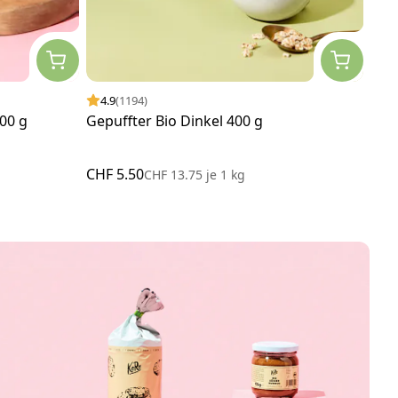
4.9
(1194)
4.
00 g
Gepuffter Bio Dinkel 400 g
Gef
g
CHF 5.50
CHF
CHF 13.75
je
1 kg