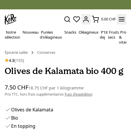
0.00 CHF
Notre
Nouveau
Purées
Snacks
Oléagineux
P'tit
Fruits
Proté
sélection
d'oléagineux
dej
secs
&
vitami
Épicerie salée
Conserves
4.8
(155)
Olives de Kalamata bio 400 g
7.50 CHF
18.75 CHF
par
1 kilogramme
Prix TTC, hors frais supplémentaires
frais d'expédition
Olives de Kalamata
Bio
En topping