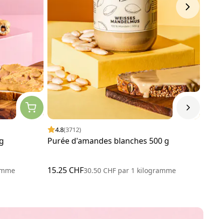
4.8
(3712)
4.
g
Purée d'amandes blanches 500 g
Pur
15.25 CHF
15.
amme
30.50 CHF
par
1 kilogramme