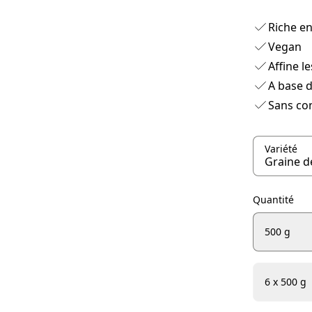
Riche en
Vegan
Affine l
A base d
Sans con
Variété
Quantité
500 g
6 x 500 g