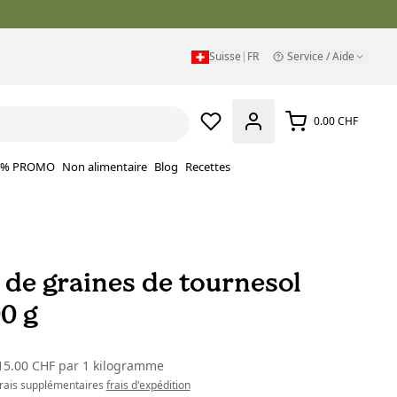
Suisse
|
FR
Service / Aide
0.00 CHF
% PROMO
Non alimentaire
Blog
Recettes
 de graines de tournesol
0 g
15.00 CHF
par
1 kilogramme
 frais supplémentaires
frais d'expédition