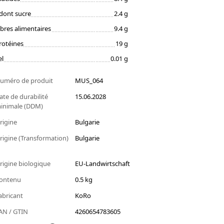
dont sucre
2.4 g
ibres alimentaires
9.4 g
rotéines
19 g
el
0.01 g
uméro de produit
MUS_064
ate de durabilité
15.06.2028
inimale (DDM)
rigine
Bulgarie
rigine (Transformation)
Bulgarie
rigine biologique
EU-Landwirtschaft
ontenu
0.5 kg
abricant
KoRo
AN / GTIN
4260654783605