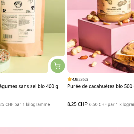
4.9
(2362)
légumes sans sel bio 400 g
Purée de cacahuètes bio 500 
8.25 CHF
.25 CHF
par
1 kilogramme
16.50 CHF
par
1 kilogr