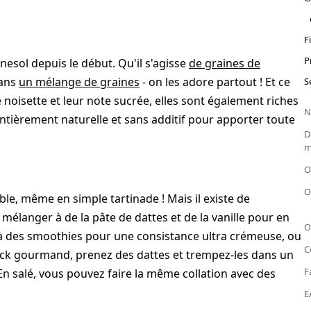
F
P
esol depuis le début. Qu'il s'agisse
de graines de
ans
un mélange de graines
- on les adore partout ! Et ce
S
 noisette et leur note sucrée, elles sont également riches
N
entièrement naturelle et sans additif pour apporter toute
D
m
O
O
le, même en simple tartinade ! Mais il existe de
 mélanger à de la pâte de dattes et de la vanille pour en
O
er à des smoothies pour une consistance ultra crémeuse, ou
C
nack gourmand, prenez des dattes et trempez-les dans un
F
 En salé, vous pouvez faire la même collation avec des
.
E