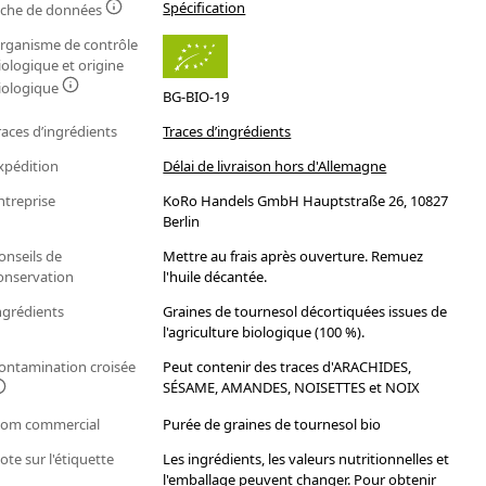
Spécification
iche de données
rganisme de contrôle
iologique et origine
iologique
BG-BIO-19
races d’ingrédients
Traces d’ingrédients
xpédition
Délai de livraison hors d'Allemagne
ntreprise
KoRo Handels GmbH Hauptstraße 26, 10827
Berlin
onseils de
Mettre au frais après ouverture. Remuez
onservation
l'huile décantée.
ngrédients
Graines de tournesol décortiquées issues de
l'agriculture biologique (100 %).
ontamination croisée
Peut contenir des traces d'ARACHIDES,
SÉSAME, AMANDES, NOISETTES et NOIX
om commercial
Purée de graines de tournesol bio
ote sur l'étiquette
Les ingrédients, les valeurs nutritionnelles et
l'emballage peuvent changer. Pour obtenir