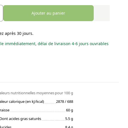
Ajouter au panier
ez après 30 jours.
le immédiatement, délai de livraison 4-6 jours ouvrables
aleurs nutritionnelles moyennes
pour 100 g
aleur calorique (en kJ/kcal)
2878 / 688
raisse
60 g
Dont acides gras saturés
5.5 g
lucides
8.4 g