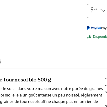
Quantité
Pay
Disponib
s
V
e tournesol bio 500 g
V
r le soleil dans votre maison avec notre purée de graines
G
l bio, elle a un goût intense un peu noiseté, légèrement
e graines de tournesols affine chaque plat en un rien de
G