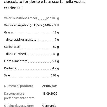
cioccolato fondente e fate scorta nella vostra
credenza!
Valori nutrizionali medi
per 100 g
Valore energetico (in kj/kcal)
1407 / 338
Grassi
12 g
di cui acidi grassi saturi
7 g
Carboidrati
57 g
di cui zuccheri
49 g
Fibra alimentare
5.1 g
Proteine
4.2 g
Sale
0.03 g
Numero di prodotto
APRIK_005
Da consumarsi
13.09.2026
preferibilmente entro
Origine (lavorazione)
Germania