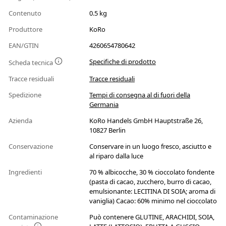
Contenuto
0.5 kg
Produttore
KoRo
EAN/GTIN
4260654780642
Specifiche di prodotto
Scheda tecnica
Tracce residuali
Tracce residuali
Spedizione
Tempi di consegna al di fuori della
Germania
Azienda
KoRo Handels GmbH Hauptstraße 26,
10827 Berlin
Conservazione
Conservare in un luogo fresco, asciutto e
al riparo dalla luce
Ingredienti
70 % albicocche, 30 % cioccolato fondente
(pasta di cacao, zucchero, burro di cacao,
emulsionante: LECITINA DI SOIA; aroma di
vaniglia) Cacao: 60% minimo nel cioccolato
Contaminazione
Può contenere GLUTINE, ARACHIDI, SOIA,