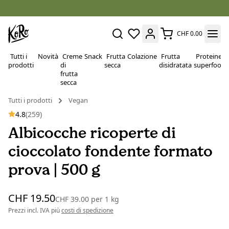
CHF 0.00
Tutti i
Novità
Creme
Snack
Frutta
Colazione
Frutta
Proteine e
prodotti
di
secca
disidratata
superfood
frutta
secca
Tutti i prodotti
Vegan
4.8
(259)
Albicocche ricoperte di
cioccolato fondente formato
prova | 500 g
CHF 19.50
CHF 39.00
per
1 kg
Prezzi incl. IVA più
costi di spedizione