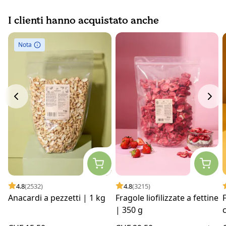
I clienti hanno acquistato anche
Nota
4.8
(2532)
4.8
(3215)
Anacardi a pezzetti | 1 kg
Fragole liofilizzate a fettine
F
| 350 g
c