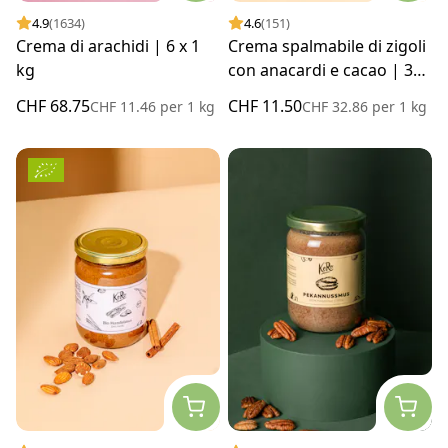
4.9
(1634)
4.6
(151)
Crema di arachidi | 6 x 1
Crema spalmabile di zigoli
kg
con anacardi e cacao | 350
g
CHF 68.75
CHF 11.50
CHF 11.46
per
1 kg
CHF 32.86
per
1 kg