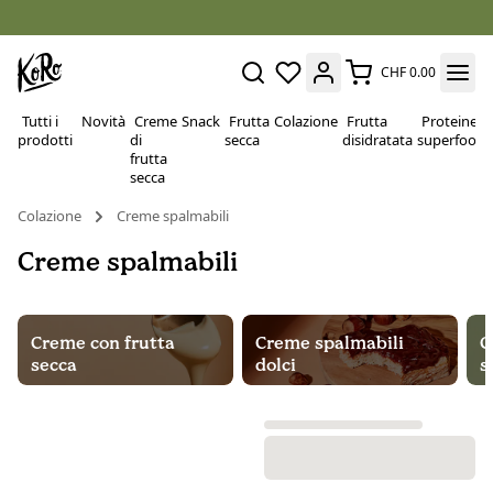
CHF 0.00
Tutti i
Novità
Creme
Snack
Frutta
Colazione
Frutta
Proteine e
prodotti
di
secca
disidratata
superfood
frutta
secca
Colazione
Creme spalmabili
Creme spalmabili
Creme con frutta
Creme spalmabili
C
secca
dolci
s