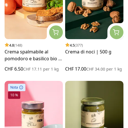
4.8
(148)
4.5
(377)
Crema spalmabile al
Crema di noci | 500 g
pomodoro e basilico bio |
380 g
CHF 6.50
CHF 17.00
CHF 17.11
per
1 kg
CHF 34.00
per
1 kg
Nota
10 %