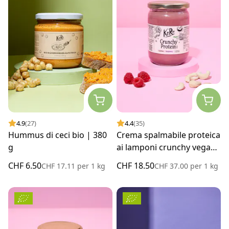
4.9
(27)
4.4
(35)
Hummus di ceci bio | 380
Crema spalmabile proteica
g
ai lamponi crunchy vegan
| 500 g
CHF 6.50
CHF 18.50
CHF 17.11
per
1 kg
CHF 37.00
per
1 kg