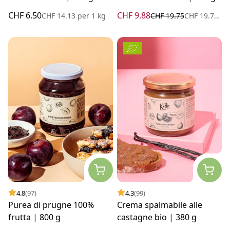
CHF 6.50
CHF 9.88
CHF 14.13
per
1 kg
CHF 19.75
CHF 19.76
pe
4.8
(97)
4.3
(99)
Purea di prugne 100%
Crema spalmabile alle
frutta | 800 g
castagne bio | 380 g