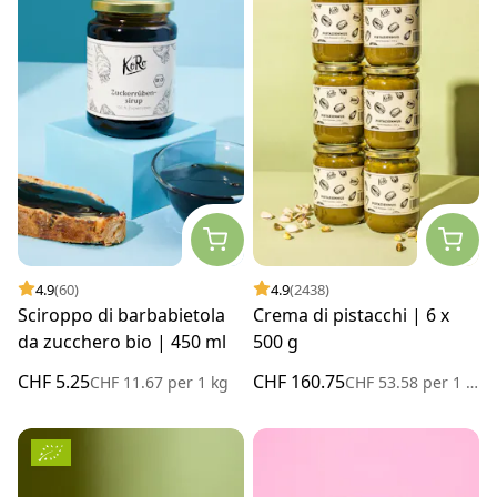
4.9
(60)
4.9
(2438)
Sciroppo di barbabietola
Crema di pistacchi | 6 x
da zucchero bio | 450 ml
500 g
CHF 5.25
CHF 160.75
CHF 11.67
per
1 kg
CHF 53.58
per
1 kg