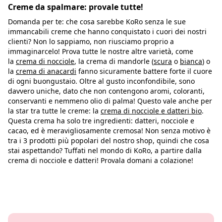
Creme da spalmare: provale tutte!
Domanda per te: che cosa sarebbe KoRo senza le sue
immancabili creme che hanno conquistato i cuori dei nostri
clienti? Non lo sappiamo, non riusciamo proprio a
immaginarcelo! Prova tutte le nostre altre varietà, come
la
crema di nocciole
, la crema di mandorle (
scura
o
bianca
) o
la
crema di anacardi
fanno sicuramente battere forte il cuore
di ogni buongustaio. Oltre al gusto inconfondibile, sono
davvero uniche, dato che non contengono aromi, coloranti,
conservanti e nemmeno olio di palma! Questo vale anche per
la star tra tutte le creme: la
crema di nocciole e datteri bio
.
Questa crema ha solo tre ingredienti: datteri, nocciole e
cacao, ed è meravigliosamente cremosa! Non senza motivo è
tra i 3 prodotti più popolari del nostro shop, quindi che cosa
stai aspettando? Tuffati nel mondo di KoRo, a partire dalla
crema di nocciole e datteri! Provala domani a colazione!