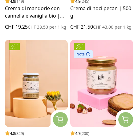
4.8
(149)
4.8
(245)
Crema di mandorle con
Crema di noci pecan | 500
cannella e vaniglia bio |
g
500 g
CHF 19.25
CHF 21.50
CHF 38.50
per
1 kg
CHF 43.00
per
1 kg
Nota
4.8
(329)
4.7
(200)