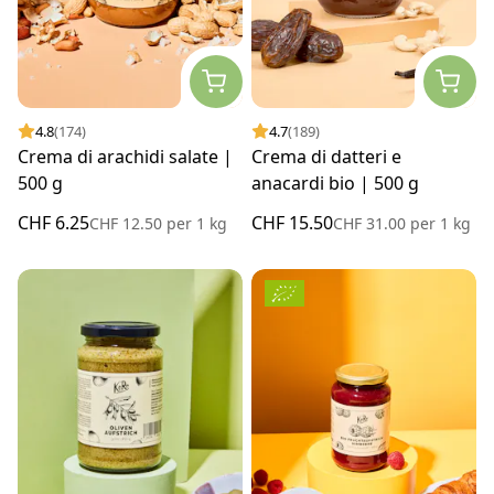
4.8
(174)
4.7
(189)
Crema di arachidi salate |
Crema di datteri e
500 g
anacardi bio | 500 g
CHF 6.25
CHF 15.50
CHF 12.50
per
1 kg
CHF 31.00
per
1 kg