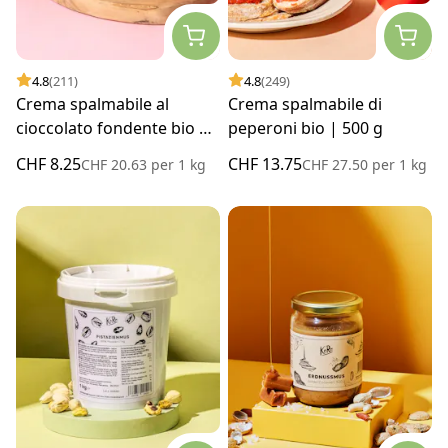
4.8
(211)
4.8
(249)
Crema spalmabile al
Crema spalmabile di
cioccolato fondente bio |
peperoni bio | 500 g
400 g
CHF 8.25
CHF 13.75
CHF 20.63
per
1 kg
CHF 27.50
per
1 kg