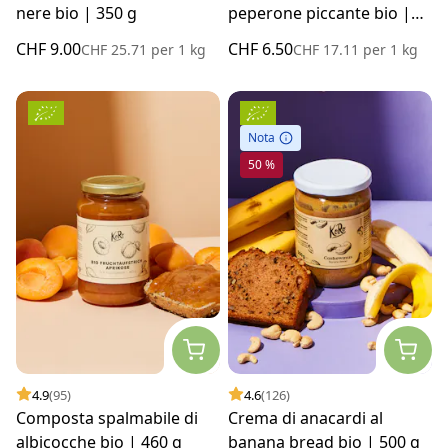
nere bio | 350 g
peperone piccante bio |
380 g
CHF 9.00
CHF 6.50
CHF 25.71
per
1 kg
CHF 17.11
per
1 kg
Nota
50 %
4.9
(95)
4.6
(126)
Composta spalmabile di
Crema di anacardi al
albicocche bio | 460 g
banana bread bio | 500 g