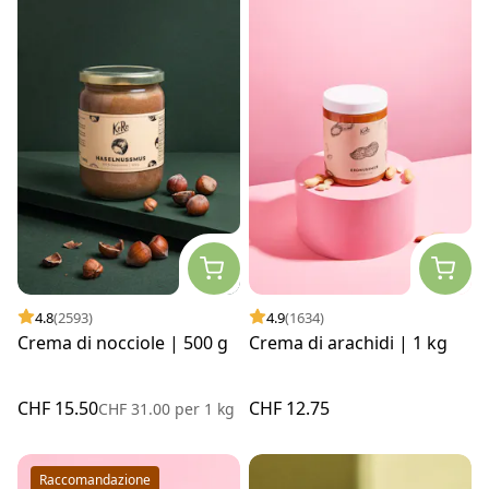
4.8
(2593)
4.9
(1634)
Crema di nocciole | 500 g
Crema di arachidi | 1 kg
CHF 15.50
CHF 12.75
CHF 31.00
per
1 kg
Raccomandazione