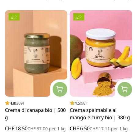
4.8
(289)
4.6
(58)
Crema di canapa bio | 500
Crema spalmabile al
g
mango e curry bio | 380 g
CHF 18.50
CHF 6.50
CHF 37.00
per
1 kg
CHF 17.11
per
1 kg