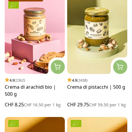
4.9
(2362)
4.9
(2438)
Crema di arachidi bio |
Crema di pistacchi | 500 g
500 g
CHF 8.25
CHF 29.75
CHF 16.50
per
1 kg
CHF 59.50
per
1 kg