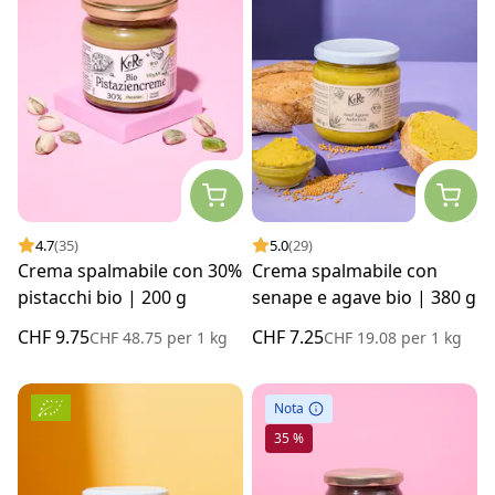
4.7
(35)
5.0
(29)
Crema spalmabile con 30%
Crema spalmabile con
pistacchi bio | 200 g
senape e agave bio | 380 g
CHF 9.75
CHF 7.25
CHF 48.75
per
1 kg
CHF 19.08
per
1 kg
Nota
35 %