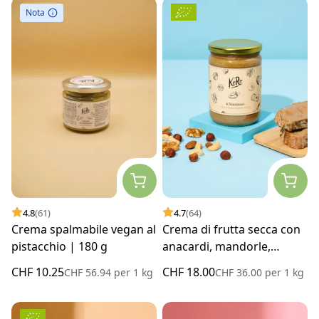
Nota
4.8
(61)
4.7
(64)
Crema spalmabile vegan al
Crema di frutta secca con
pistacchio | 180 g
anacardi, mandorle,
nocciole e noci bio | 500 g
CHF 10.25
CHF 18.00
CHF 56.94
per
1 kg
CHF 36.00
per
1 kg