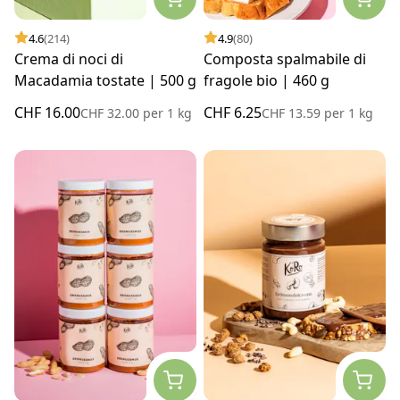
4.6
(214)
4.9
(80)
Crema di noci di
Composta spalmabile di
Macadamia tostate | 500 g
fragole bio | 460 g
CHF 16.00
CHF 6.25
CHF 32.00
per
1 kg
CHF 13.59
per
1 kg