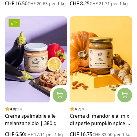
CHF 16.50
CHF 8.25
CHF 20.63
per
1 kg
CHF 21.71
per
1 kg
4.8
(50)
4.7
(78)
Crema spalmabile alle
Crema di mandorle al mix
melanzane bio | 380 g
di spezie pumpkin spice |
500 g
CHF 6.50
CHF 16.75
CHF 17.11
per
1 kg
CHF 33.50
per
1 kg