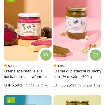
5.0
(41)
4.8
(50)
Crema spalmabile alla
Crema di pistacchi crunchy
barbabietola e rafano bio
con 1% di sale | 500 g
| 380 g
CHF 6.50
CHF 36.25
CHF 17.11
per
1 kg
CHF 72.50
per
1 kg