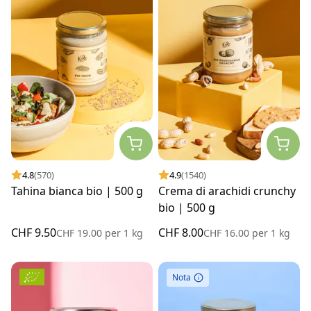
4.8
(570)
4.9
(1540)
Tahina bianca bio | 500 g
Crema di arachidi crunchy
bio | 500 g
CHF 9.50
CHF 8.00
CHF 19.00
per
1 kg
CHF 16.00
per
1 kg
Nota