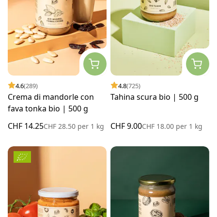
4.6
(289)
4.8
(725)
Crema di mandorle con
Tahina scura bio | 500 g
fava tonka bio | 500 g
CHF 14.25
CHF 9.00
CHF 28.50
per
1 kg
CHF 18.00
per
1 kg