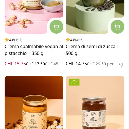
4.8
(197)
4.8
(496)
Crema spalmabile vegan al
Crema di semi di zucca |
pistacchio | 350 g
500 g
CHF 15.75
CHF 14.75
CHF 17.50
CHF 45.00
per
1 kg
CHF 29.50
per
1 kg