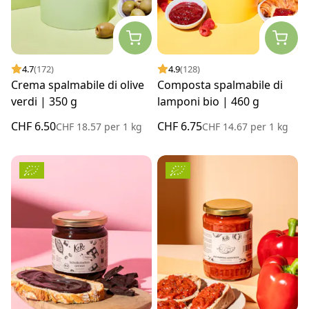
4.7
(172)
4.9
(128)
Crema spalmabile di olive
Composta spalmabile di
verdi | 350 g
lamponi bio | 460 g
CHF 6.50
CHF 6.75
CHF 18.57
per
1 kg
CHF 14.67
per
1 kg