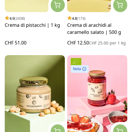
4.9
(2438)
4.8
(173)
Crema di pistacchi | 1 kg
Crema di arachidi al
caramello salato | 500 g
CHF 51.00
CHF 12.50
CHF 25.00
per
1 kg
Nota