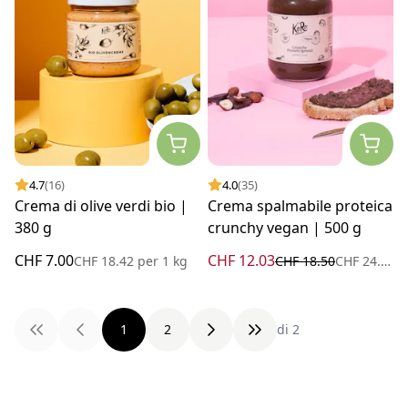
4.7
(16)
4.0
(35)
Crema di olive verdi bio |
Crema spalmabile proteica
380 g
crunchy vegan | 500 g
CHF 7.00
CHF 12.03
CHF 18.42
per
1 kg
CHF 18.50
CHF 24.06
p
1
2
di 2