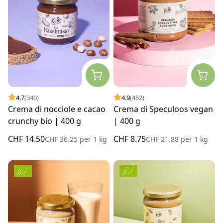
4.7
(340)
4.9
(452)
Crema di nocciole e cacao
Crema di Speculoos vegan
crunchy bio | 400 g
| 400 g
CHF 14.50
CHF 8.75
CHF 36.25
per
1 kg
CHF 21.88
per
1 kg