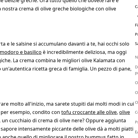
e delizie greche. Ora tutto quello che dovete fare è
C
la nostra crema di olive greche biologiche con olive
F
P
ta e le salsine si accumulano davanti a te, hai occhi solo
S
modoro e basilico
è incredibilmente deliziosa, ma oggi
N
giche. La crema combina le migliori olive Kalamata con
D
do un'autentica ricetta greca di famiglia. Un pezzo di pane,
p
O
O
O
e molto all'inizio, ma sarete stupiti dai molti modi in cui
o, per esempio, condito con
tofu croccante alle olive
,
olive
C
a, un cucchiaio di crema di olive nere? Oppure aggiunta
P
Il sapore intensamente piccante delle olive dà a molti piatti
E
 è anche quello di migliorare il nostro hummus fatto in