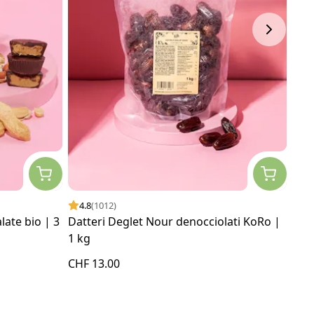
4.8
(1012)
4.
late bio | 3
Datteri Deglet Nour denocciolati KoRo |
Cre
1 kg
CHF 13.00
CHF