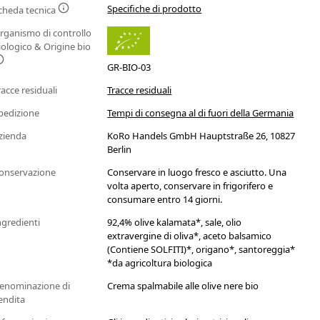
Specifiche di prodotto
cheda tecnica
rganismo di controllo
iologico & Origine bio
GR-BIO-03
racce residuali
Tracce residuali
pedizione
Tempi di consegna al di fuori della Germania
zienda
KoRo Handels GmbH Hauptstraße 26, 10827
Berlin
onservazione
Conservare in luogo fresco e asciutto. Una
volta aperto, conservare in frigorifero e
consumare entro 14 giorni.
ngredienti
92,4% olive kalamata*, sale, olio
extravergine di oliva*, aceto balsamico
(Contiene SOLFITI)*, origano*, santoreggia*
*da agricoltura biologica
enominazione di
Crema spalmabile alle olive nere bio
endita