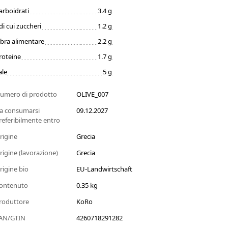
arboidrati
3.4 g
di cui zuccheri
1.2 g
ibra alimentare
2.2 g
roteine
1.7 g
ale
5 g
umero di prodotto
OLIVE_007
a consumarsi
09.12.2027
referibilmente entro
rigine
Grecia
rigine (lavorazione)
Grecia
rigine bio
EU-Landwirtschaft
ontenuto
0.35 kg
roduttore
KoRo
AN/GTIN
4260718291282