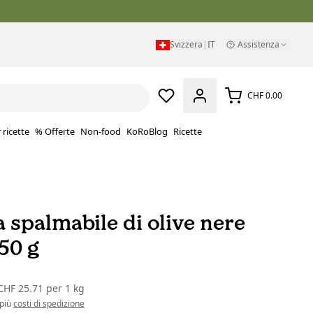
Svizzera
|
IT
Assistenza
CHF 0.00
 ricette
% Offerte
Non-food
KoRoBlog
Ricette
 spalmabile di olive nere
350 g
CHF 25.71
per
1 kg
 più
costi di spedizione