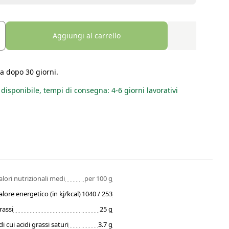
Aggiungi al carrello
a dopo 30 giorni.
disponibile, tempi di consegna: 4-6 giorni lavorativi
alori nutrizionali medi
per 100 g
alore energetico (in kj/kcal)
1040 / 253
rassi
25 g
di cui acidi grassi saturi
3.7 g