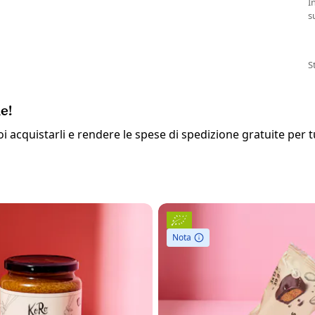
I
s
S
e!
i acquistarli e rendere le spese di spedizione gratuite per tu
Nota