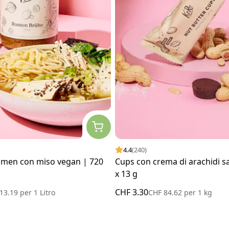
4.4
(240)
amen con miso vegan | 720
Cups con crema di arachidi sa
x 13 g
CHF 3.30
 13.19
per
1 Litro
CHF 84.62
per
1 kg