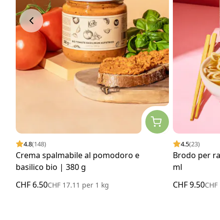
4.8
(148)
4.5
(23)
Crema spalmabile al pomodoro e
Brodo per r
basilico bio | 380 g
ml
CHF 6.50
CHF 9.50
CHF 17.11
per
1 kg
CHF