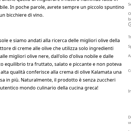
S
ile. In poche parole, avrete sempre un piccolo spuntino
O
un bicchiere di vino.
b
T
ole e siamo andati alla ricerca delle migliori olive della
S
tore di creme alle olive che utilizza solo ingredienti
le migliori olive nere, dall'olio d'oliva nobile e dalle
A
 equilibrio tra fruttato, salato e piccante e non poteva
C
lta qualità conferisce alla crema di olive Kalamata una
osa in più. Naturalmente, il prodotto è senza zuccheri
l'autentico mondo culinario della cucina greca!
I
D
v