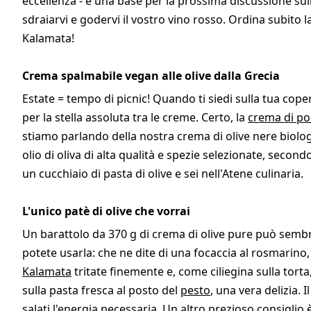
eccellenza - e una base per la prossima discussione sull
sdraiarvi e godervi il vostro vino rosso. Ordina subito 
Kalamata!
Crema spalmabile vegan alle olive dalla Grecia
Estate = tempo di picnic! Quando ti siedi sulla tua coper
per la stella assoluta tra le creme. Certo, la
crema di po
stiamo parlando della nostra crema di olive nere biolo
olio di oliva di alta qualità e spezie selezionate, secon
un cucchiaio di pasta di olive e sei nell'Atene culinaria.
L'unico patè di olive che vorrai
Un barattolo da 370 g di crema di olive pure può sembrar
potete usarla: che ne dite di una focaccia al rosmarin
Kalamata
tritate finemente e, come ciliegina sulla tort
sulla pasta fresca al posto del
pesto
, una vera delizia. 
salati l'energia necessaria. Un altro prezioso consiglio