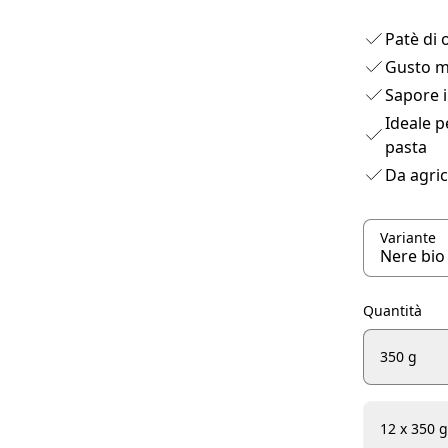
Patè di 
Gusto m
Sapore i
Ideale p
pasta
Da agric
Variante
Quantità
350 g
12 x 350 g