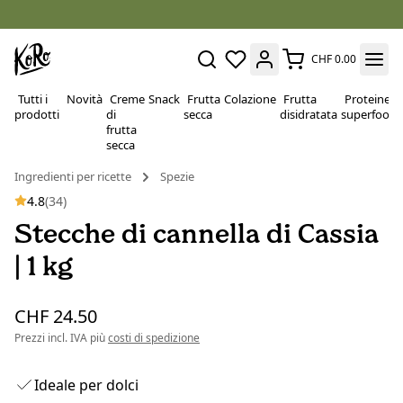
CHF 0.00
Tutti i
Novità
Creme
Snack
Frutta
Colazione
Frutta
Proteine e
prodotti
di
secca
disidratata
superfood
frutta
secca
Ingredienti per ricette
Spezie
4.8
(34)
Stecche di cannella di Cassia
| 1 kg
CHF 24.50
Prezzi incl. IVA più
costi di spedizione
Ideale per dolci