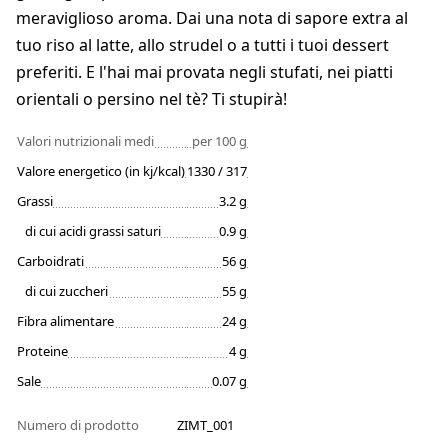
meraviglioso aroma. Dai una nota di sapore extra al
tuo riso al latte, allo strudel o a tutti i tuoi dessert
preferiti. E l'hai mai provata negli stufati, nei piatti
orientali o persino nel tè? Ti stupirà!
Valori nutrizionali medi
per 100 g
Valore energetico (in kj/kcal)
1330 / 317
Grassi
3.2 g
di cui acidi grassi saturi
0.9 g
Carboidrati
56 g
di cui zuccheri
55 g
Fibra alimentare
24 g
Proteine
4 g
Sale
0.07 g
Numero di prodotto
ZIMT_001