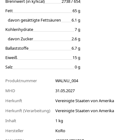
Brennwert (in kj/kcal)
2738 / 654
Fett
65 g
davon gesättigte Fettsäuren
6.1 g
Kohlenhydrate
7 g
davon Zucker
2.6 g
Ballaststoffe
6.7 g
Eiweiß
15 g
Salz
0 g
Produktnummer
WALNU_004
MHD
31.05.2027
Herkunft
Vereinigte Staaten von Amerika
Herkunft (Verarbeitung)
Vereinigte Staaten von Amerika
Inhalt
1 kg
Hersteller
KoRo