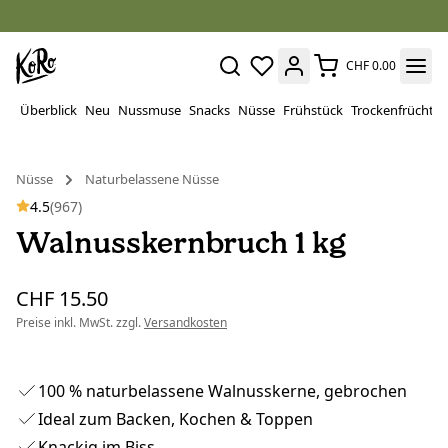
CHF 0.00
Überblick
Neu
Nussmuse
Snacks
Nüsse
Frühstück
Trockenfrüchte
Nüsse
Naturbelassene Nüsse
4.5
(967)
Walnusskernbruch 1 kg
CHF 15.50
Preise inkl. MwSt. zzgl.
Versandkosten
100 % naturbelassene Walnusskerne, gebrochen
Ideal zum Backen, Kochen & Toppen
Knackig im Biss