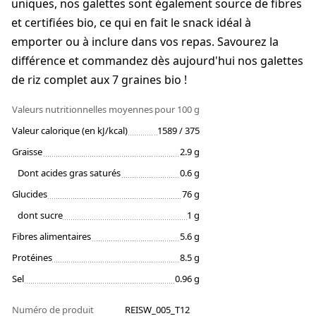
uniques, nos galettes sont également source de fibres
et certifiées bio, ce qui en fait le snack idéal à
emporter ou à inclure dans vos repas. Savourez la
différence et commandez dès aujourd'hui nos galettes
de riz complet aux 7 graines bio !
Valeurs nutritionnelles moyennes
pour 100 g
Valeur calorique (en kJ/kcal)
1589 / 375
Graisse
2.9 g
Dont acides gras saturés
0.6 g
Glucides
76 g
dont sucre
1 g
Fibres alimentaires
5.6 g
Protéines
8.5 g
Sel
0.96 g
Numéro de produit
REISW_005_T12