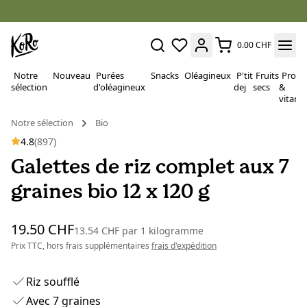
0.00 CHF
Notre
Nouveau
Purées
Snacks
Oléagineux
P'tit
Fruits
Proté
sélection
d'oléagineux
dej
secs
&
vitami
Notre sélection
Bio
4.8
(897)
Galettes de riz complet aux 7
graines bio 12 x 120 g
19.50 CHF
13.54 CHF
par
1 kilogramme
Prix TTC, hors frais supplémentaires
frais d'expédition
Riz soufflé
Avec 7 graines