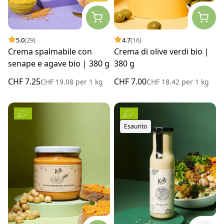
5.0
(29)
4.7
(16)
Crema spalmabile con
Crema di olive verdi bio |
senape e agave bio | 380 g
380 g
CHF 7.25
CHF 7.00
CHF 19.08
per
1 kg
CHF 18.42
per
1 kg
Esaurito