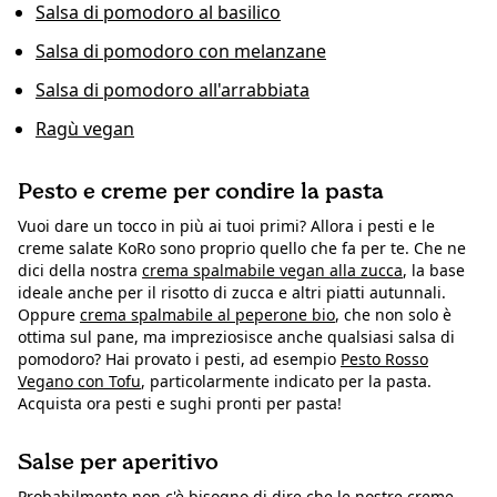
Salsa di pomodoro al basilico
Salsa di pomodoro con melanzane
Salsa di pomodoro all'arrabbiata
Ragù vegan
Pesto e creme per condire la pasta
Vuoi dare un tocco in più ai tuoi primi? Allora i pesti e le
creme salate KoRo sono proprio quello che fa per te. Che ne
dici della nostra
crema spalmabile vegan alla zucca
, la base
ideale anche per il risotto di zucca e altri piatti autunnali.
Oppure
crema spalmabile al peperone bio
, che non solo è
ottima sul pane, ma impreziosisce anche qualsiasi salsa di
pomodoro? Hai provato i pesti, ad esempio
Pesto Rosso
Vegano con Tofu
, particolarmente indicato per la pasta.
Acquista ora pesti e sughi pronti per pasta!
Salse per aperitivo
Probabilmente non c'è bisogno di dire che le nostre
creme