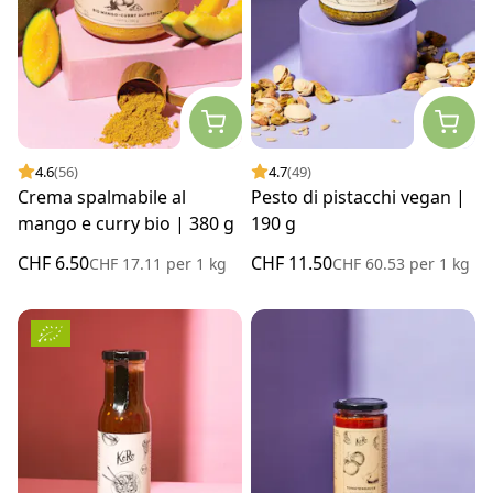
4.6
(56)
4.7
(49)
Crema spalmabile al
Pesto di pistacchi vegan |
mango e curry bio | 380 g
190 g
CHF 6.50
CHF 11.50
CHF 17.11
per
1 kg
CHF 60.53
per
1 kg