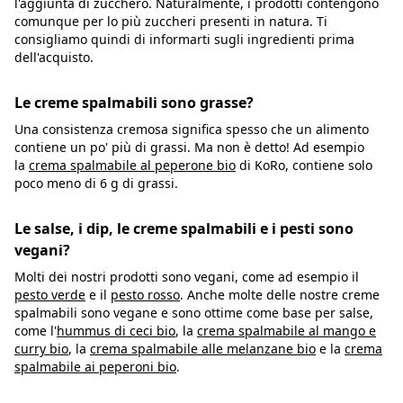
l'aggiunta di zucchero. Naturalmente, i prodotti contengono
comunque per lo più zuccheri presenti in natura. Ti
consigliamo quindi di informarti sugli ingredienti prima
dell'acquisto.
Le creme spalmabili sono grasse?
Una consistenza cremosa significa spesso che un alimento
contiene un po' più di grassi. Ma non è detto! Ad esempio
la
crema spalmabile al peperone bio
di KoRo, contiene solo
poco meno di 6 g di grassi.
Le salse, i dip, le creme spalmabili e i pesti sono
vegani?
Molti dei nostri prodotti sono vegani, come ad esempio il
pesto verde
e il
pesto rosso
. Anche molte delle nostre creme
spalmabili sono vegane e sono ottime come base per salse,
come l'
hummus di ceci bio
, la
crema spalmabile al mango e
curry bio
, la
crema spalmabile alle melanzane bio
e la
crema
spalmabile ai peperoni bio
.