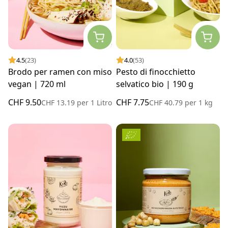
4.5
(23)
4.0
(53)
Brodo per ramen con miso
Pesto di finocchietto
vegan | 720 ml
selvatico bio | 190 g
CHF 9.50
CHF 7.75
CHF 13.19
per
1 Litro
CHF 40.79
per
1 kg