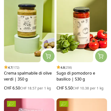
4.7
(172)
4.8
(258)
Crema spalmabile di olive
Sugo di pomodoro e
verdi | 350 g
basilico | 530 g
CHF 6.50
CHF 5.50
CHF 18.57
per
1 kg
CHF 10.38
per
1 kg