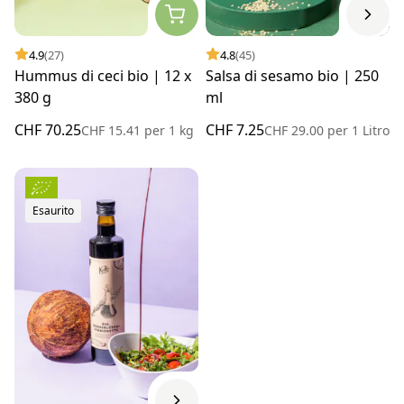
4.9
(27)
4.8
(45)
Hummus di ceci bio | 12 x
Salsa di sesamo bio | 250
380 g
ml
CHF 70.25
CHF 7.25
CHF 15.41
per
1 kg
CHF 29.00
per
1 Litro
Esaurito