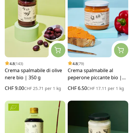
4.8
(143)
4.8
(79)
Crema spalmabile di olive
Crema spalmabile al
nere bio | 350 g
peperone piccante bio |
380 g
CHF 9.00
CHF 6.50
CHF 25.71
per
1 kg
CHF 17.11
per
1 kg