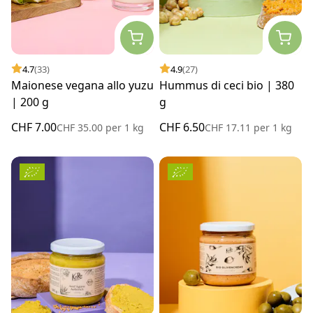
4.7
(33)
4.9
(27)
Maionese vegana allo yuzu
Hummus di ceci bio | 380
| 200 g
g
CHF 7.00
CHF 6.50
CHF 35.00
per
1 kg
CHF 17.11
per
1 kg