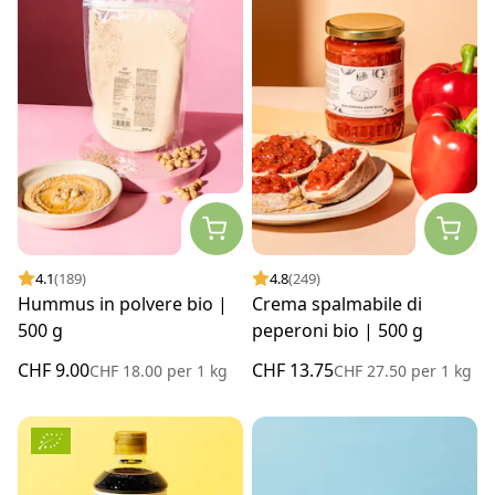
4.1
(189)
4.8
(249)
Hummus in polvere bio |
Crema spalmabile di
500 g
peperoni bio | 500 g
CHF 9.00
CHF 13.75
CHF 18.00
per
1 kg
CHF 27.50
per
1 kg