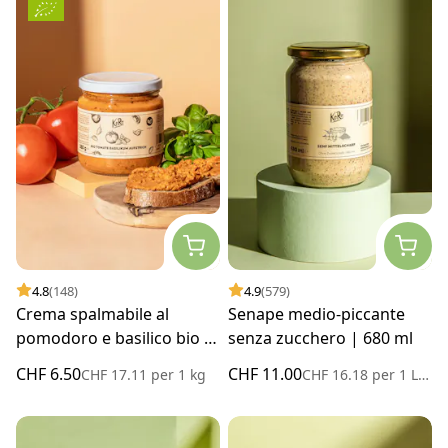
4.8
(148)
4.9
(579)
Crema spalmabile al
Senape medio-piccante
pomodoro e basilico bio |
senza zucchero | 680 ml
380 g
CHF 6.50
CHF 11.00
CHF 17.11
per
1 kg
CHF 16.18
per
1 Litro