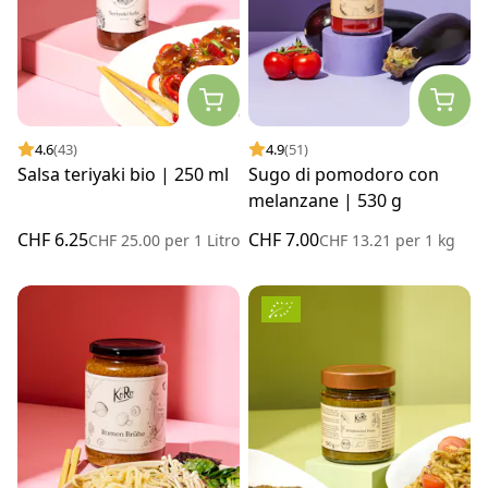
4.6
(43)
4.9
(51)
Salsa teriyaki bio | 250 ml
Sugo di pomodoro con
melanzane | 530 g
CHF 6.25
CHF 7.00
CHF 25.00
per
1 Litro
CHF 13.21
per
1 kg