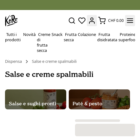
CHF 0.00
Tutti i
Novità
Creme
Snack
Frutta
Colazione
Frutta
Proteine e
prodotti
di
secca
disidratata
superfood
frutta
secca
Dispensa
Salse e creme spalmabili
Salse e creme spalmabili
Salse e sughi pronti
Paté & pesto