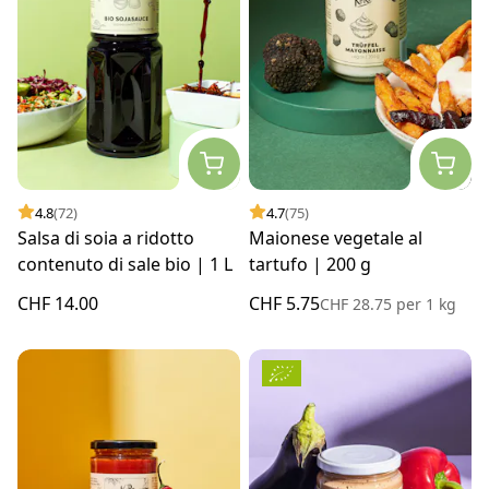
4.8
(72)
4.7
(75)
Salsa di soia a ridotto
Maionese vegetale al
contenuto di sale bio | 1 L
tartufo | 200 g
CHF 14.00
CHF 5.75
CHF 28.75
per
1 kg