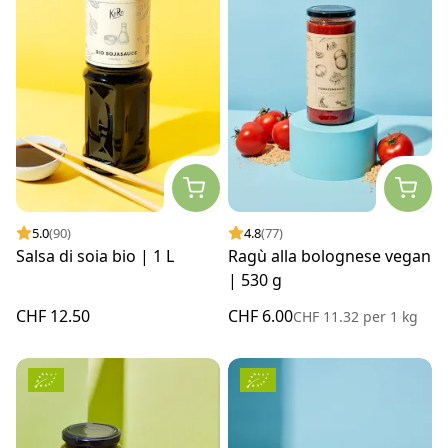
5.0
(90)
4.8
(77)
Salsa di soia bio | 1 L
Ragù alla bolognese vegan
| 530 g
CHF 12.50
CHF 6.00
CHF 11.32
per
1 kg