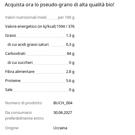
Acquista ora lo pseudo-grano di alta qualità bio!
Valori nutrizionali medi
per 100 g
Valore energetico (in kj/kcal)
1594 / 376
Grassi
1.3 g
di cui acidi grassi saturi
0.3 g
Carboidrati
84 g
di cui zuccheri
0 g
Fibra alimentare
2.8 g
Proteine
5.6 g
Sale
0 g
Numero di prodotto
BUCH_004
Da consumarsi
30.06.2027
preferibilmente entro
Origine
Ucraina