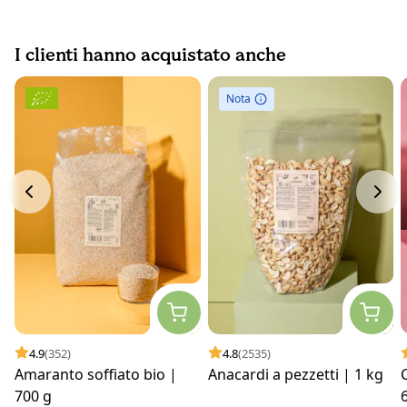
I clienti hanno acquistato anche
Nota
4.9
(352)
4.8
(2535)
Amaranto soffiato bio |
Anacardi a pezzetti | 1 kg
C
700 g