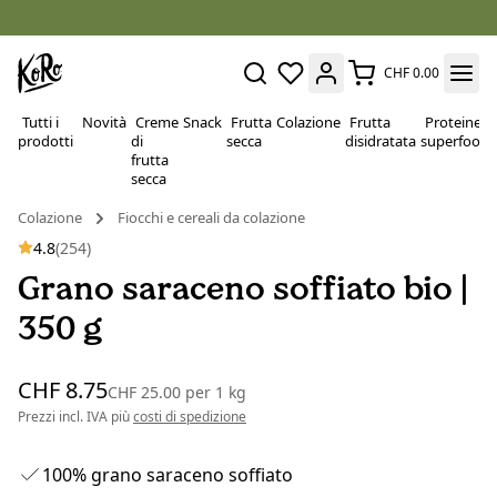
CHF 0.00
Tutti i
Novità
Creme
Snack
Frutta
Colazione
Frutta
Proteine e
prodotti
di
secca
disidratata
superfood
frutta
secca
Colazione
Fiocchi e cereali da colazione
4.8
(254)
Grano saraceno soffiato bio |
350 g
CHF 8.75
CHF 25.00
per
1 kg
Prezzi incl. IVA più
costi di spedizione
100% grano saraceno soffiato