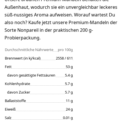
Außenhaut, wodurch sie ein unvergleichbar leckeres
süß-nussiges Aroma aufweisen. Worauf wartest Du
also noch? Kaufe jetzt unsere Premium-Mandeln der
Sorte Nonpareil in der praktischen 200 g-
Probierpackung.
Durchschnittliche Nährwerte
pro 100g
Brennwert (in kj/kcal)
2558 / 611
Fett
53 g
davon gesättigte Fettsäuren
5.4 g
Kohlenhydrate
5.7 g
davon Zucker
5.7 g
Ballaststoffe
11 g
Eiweiß
24 g
Salz
0.01 g