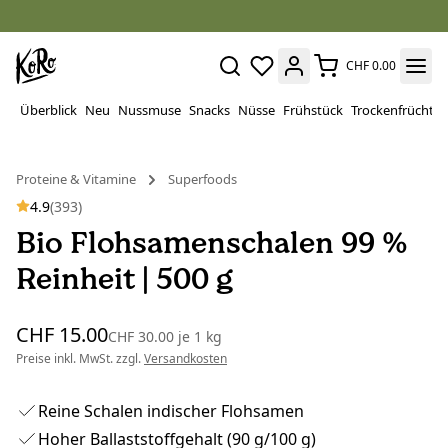
CHF 0.00
Überblick
Neu
Nussmuse
Snacks
Nüsse
Frühstück
Trockenfrüchte
Proteine ​​& Vitamine
Superfoods
4.9
(393)
Bio Flohsamenschalen 99 %
Reinheit | 500 g
CHF 15.00
CHF 30.00
je
1 kg
Preise inkl. MwSt. zzgl.
Versandkosten
Reine Schalen indischer Flohsamen
Hoher Ballaststoffgehalt (90 g/100 g)