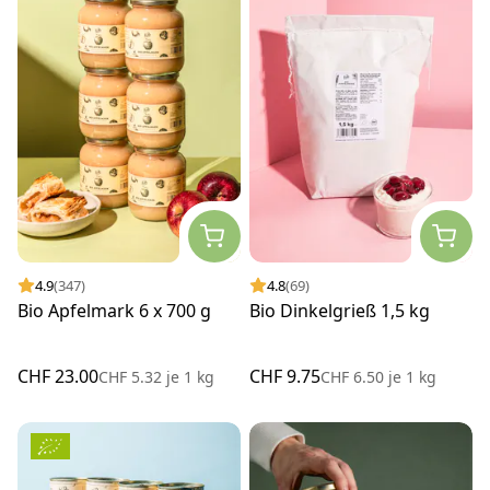
4.9
(347)
4.8
(69)
Bio Apfelmark 6 x 700 g
Bio Dinkelgrieß 1,5 kg
CHF 23.00
CHF 9.75
CHF 5.32
je
1 kg
CHF 6.50
je
1 kg