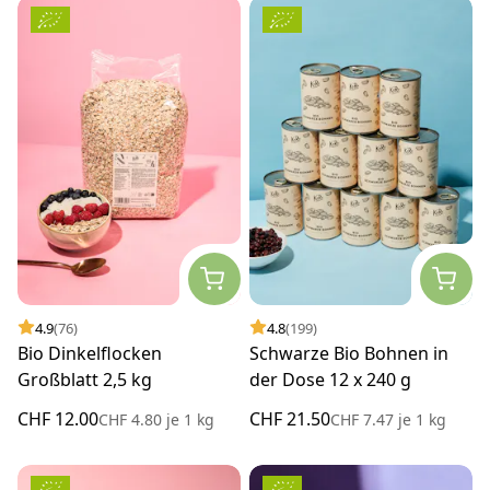
4.9
(76)
4.8
(199)
Bio Dinkelflocken
Schwarze Bio Bohnen in
Großblatt 2,5 kg
der Dose 12 x 240 g
CHF 12.00
CHF 21.50
CHF 4.80
je
1 kg
CHF 7.47
je
1 kg