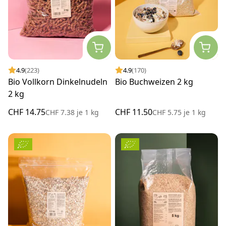
4.9
(223)
4.9
(170)
Bio Vollkorn Dinkelnudeln
Bio Buchweizen 2 kg
2 kg
CHF 14.75
CHF 11.50
CHF 7.38
je
1 kg
CHF 5.75
je
1 kg