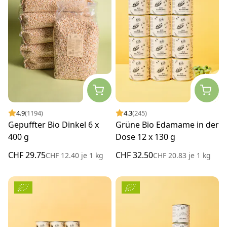
4.9
(1194)
4.3
(245)
Gepuffter Bio Dinkel 6 x
Grüne Bio Edamame in der
400 g
Dose 12 x 130 g
CHF 29.75
CHF 32.50
CHF 12.40
je
1 kg
CHF 20.83
je
1 kg