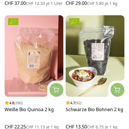
CHF 37.00
CHF 29.00
CHF 12.33
je
1 Liter
CHF 5.80
je
1 kg
4.8
(290)
4.7
(92)
Weiße Bio Quinoa 2 kg
Schwarze Bio Bohnen 2 kg
CHF 22.25
CHF 13.50
CHF 11.13
je
1 kg
CHF 6.75
je
1 kg