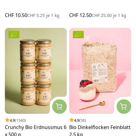
CHF 10.50
CHF 12.50
CHF 5.25
je
1 kg
CHF 25.00
je
1 kg
4.9
(1540)
4.9
(58)
Crunchy Bio Erdnussmus 6
Bio Dinkelflocken Feinblatt
x 500 g
2,5 kg