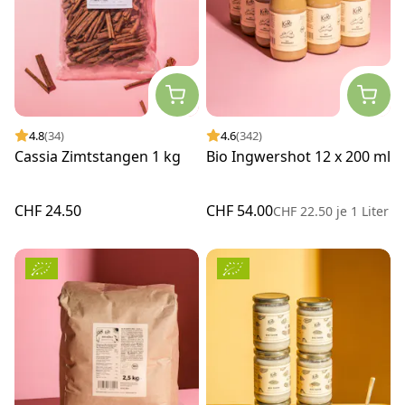
4.8
(34)
4.6
(342)
Cassia Zimtstangen 1 kg
Bio Ingwershot 12 x 200 ml
CHF 24.50
CHF 54.00
CHF 22.50
je
1 Liter