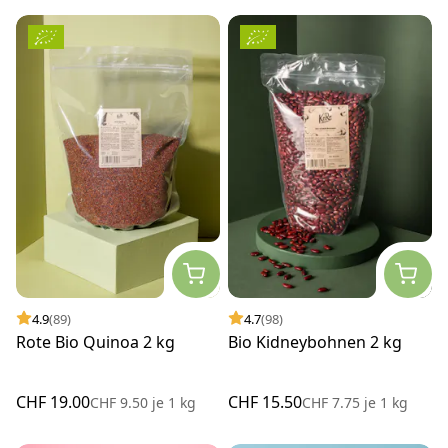
4.9
(89)
4.7
(98)
Rote Bio Quinoa 2 kg
Bio Kidneybohnen 2 kg
CHF 19.00
CHF 15.50
CHF 9.50
je
1 kg
CHF 7.75
je
1 kg