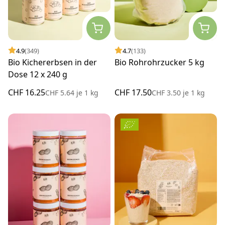
4.9
(349)
4.7
(133)
Bio Kichererbsen in der
Bio Rohrohrzucker 5 kg
Dose 12 x 240 g
CHF 16.25
CHF 17.50
CHF 5.64
je
1 kg
CHF 3.50
je
1 kg